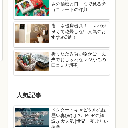
さの秘密と口コミで見るチ
ョコレートの評判！
省エネ暖房器具！コスパが
良くて乾燥しない人気のお
すすめ3選！
折りたたみ買い物かご！丈
夫でおしゃれなレジかごの
口コミと評判
人気記事
ドクター・キャピタルの経
歴や妻(嫁)は？J-POPの解
説が大人気 |世界一受けたい
授業