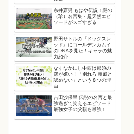
糸井嘉男 もはや伝説！謎の
（珍）名言集・超天然エピ
ソードがスゴすぎる！
野田サトルの『ドッグスレ
ッド』にゴールデンカムイ
のDNAを見た！キャラの魅
力紹介
なすなかにし中西は那須の
嫁が嫌い！「別れろ 親戚と
認めない」という８つの理
由
吉田沙保里 伝説の名言と最
強過ぎて笑えるエピソード
最強女子の父親も最強！