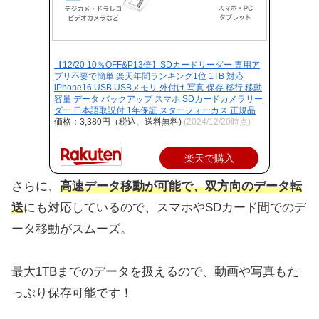
【12/20 10％OFF&P13倍】SDカードリーダー 専用ア
プリ不要で簡単 楽天年間ランキング1位 1TB 対応
iPhone16 USB USBメモリ 外付け 写真 保存 移行 移動
容量 データ バックアップ スマホ SDカードカメラリー
ダー 日本語取説付 1年保証 スターフォーカス 正規品
価格：3,380円（税込、送料無料)
(2024/12/20時点)
楽天で購入
さらに、
高速データ移動が可能で、双方向のデータ転
送
にも対応しているので、スマホやSDカード間でのデ
ータ移動がスムーズ。
最大1TBまでのデータを扱えるので、動画や写真もた
っぷり保存可能です！