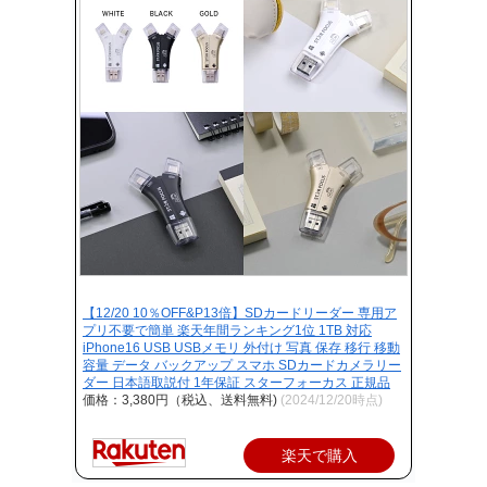
【12/20 10％OFF&P13倍】SDカードリーダー 専用ア
プリ不要で簡単 楽天年間ランキング1位 1TB 対応
iPhone16 USB USBメモリ 外付け 写真 保存 移行 移動
容量 データ バックアップ スマホ SDカードカメラリー
ダー 日本語取説付 1年保証 スターフォーカス 正規品
価格：3,380円（税込、送料無料)
(2024/12/20時点)
楽天で購入