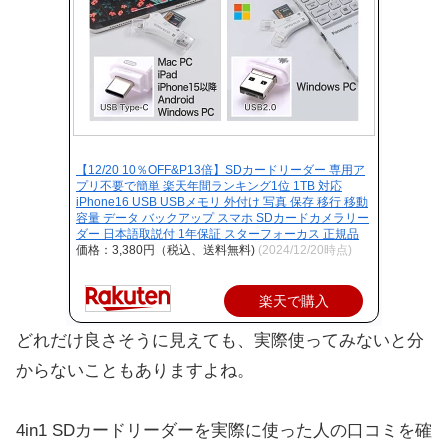
【12/20 10％OFF&P13倍】SDカードリーダー 専用ア
プリ不要で簡単 楽天年間ランキング1位 1TB 対応
iPhone16 USB USBメモリ 外付け 写真 保存 移行 移動
容量 データ バックアップ スマホ SDカードカメラリー
ダー 日本語取説付 1年保証 スターフォーカス 正規品
価格：3,380円（税込、送料無料)
(2024/12/20時点)
楽天で購入
どれだけ良さそうに見えても、実際使ってみないと分
からないこともありますよね。
4in1 SDカードリーダーを実際に使った人の口コミを確