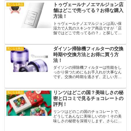
できる効果をご紹介！購入前に知りたい
トゥヴェールナノエマルジョン店
気になる商品
価格や返品情報もまとめているます。
舗はどこで売ってる？お得な購入
方法！
トゥヴェールナノエマルジョンは高い保
湿力で人気のスキンケア商品ですが「店
舗ではどこで売ってるの？」と探してい
る方へ、大手ドラッグストアやバラエテ
ィショップでの取り扱い情報をチェッ
ク！さらに、楽天やAmazonで購入するメ
ダイソン掃除機フィルターの交換
気になる商品
リットや、セール・クーポンでお得にゲ
時期や交換方法とお得に買う方
ットする方法もご紹介。これで賢くお買
法！
い物を楽しみましょう！
ダイソンの掃除機フィルターは性能をし
っかり保つためにもお手入れが大事なん
です。交換の時期を逃さず、正しい方法
で交換することで、掃除機はいつもベス
トな状態を保ちますよ。フィルターのお
手入れのポイントやお得な購入方法もご
リンツはどこの国？美味しさの秘
気になる商品
紹介します。あなたのダイソンをもっと
密と口コミで見るチョコレートの
長持ちさせましょう。
評判！
リンツはどのこの国のチョコレートで、
どうしてあんなに美味しいのか！その美
味しさの秘密を深堀りします。さらに口
コミや評判、おすすめラインナップな
ど、チョコレート好きの魅力がたっぷ