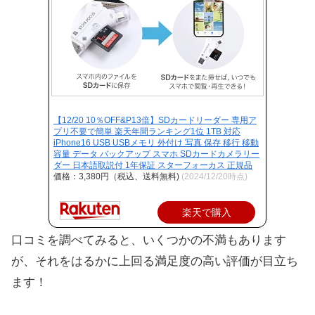
【12/20 10％OFF&P13倍】SDカードリーダー 専用ア
プリ不要で簡単 楽天年間ランキング1位 1TB 対応
iPhone16 USB USBメモリ 外付け 写真 保存 移行 移動
容量 データ バックアップ スマホ SDカードカメラリー
ダー 日本語取説付 1年保証 スターフォーカス 正規品
価格：3,380円（税込、送料無料)
(2024/12/20時点)
楽天で購入
口コミを調べてみると、いくつかの不満もあります
が、それをはるかに上回る満足度の高い評価が目立ち
ます！