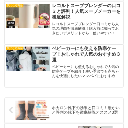
り。リンツのチョコの美味しさが気にな
レコルトスープブレンダーの口コ
気になる商品
ったらぜひ読んでみてくださいね。
ミと評判！人気スープメーカーを
徹底解説
レコルトスープブレンダー口コミから人
気の理由を徹底解説！購入前に知ってお
きたいデメリットから、使いやすい！と
評判のポイントまでご紹介。時短レシピ
や健康志向な野菜スープ作り、離乳食づ
くりへの活用、デザートまで作れる万能
ベビーカーにも使える防寒ケー
気になる商品
さに驚きです！ぜひ参考にしてくださ
プ！おしゃれで人気のおすすめ３
い。
選
ベビーカーにも使えるおしゃれで人気の
防寒ケープを紹介！寒い季節でも赤ちゃ
んを快適にしたいママパパにおすすめで
す。防寒ケープのメリット・デメリット
から、選び方のポイント、実際の口コミ
までを詳しく紹介。この冬は、おしゃれ
で暖かいケープでお出かけをもっと楽し
くしましょう！
ホカロン靴下の効果と口コミ！暖かい
と評判の靴下を徹底解説オススメ3選