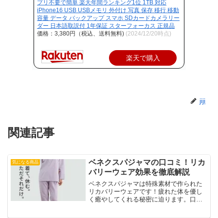
プリ不要で簡単 楽天年間ランキング1位 1TB 対応
iPhone16 USB USBメモリ 外付け 写真 保存 移行 移動
容量 データ バックアップ スマホ SDカードカメラリー
ダー 日本語取説付 1年保証 スターフォーカス 正規品
価格：3,380円（税込、送料無料)
(2024/12/20時点)
楽天で購入
jiji
関連記事
ベネクスパジャマの口コミ！リカ
気になる商品
バリーウェア効果を徹底解説
ベネクスパジャマは特殊素材で作られた
リカバリーウェアです！疲れた体を優し
く癒やしてくれる秘密に迫ります。口コ
ミを元にメリット・デメリットを解説
し、睡眠改善や筋肉の緊張緩和など実感