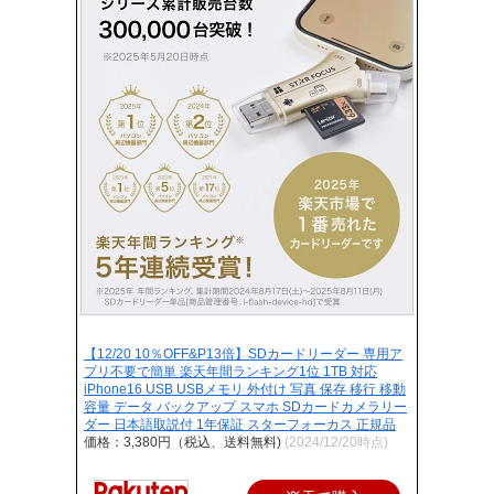
【12/20 10％OFF&P13倍】SDカードリーダー 専用ア
プリ不要で簡単 楽天年間ランキング1位 1TB 対応
iPhone16 USB USBメモリ 外付け 写真 保存 移行 移動
容量 データ バックアップ スマホ SDカードカメラリー
ダー 日本語取説付 1年保証 スターフォーカス 正規品
価格：3,380円（税込、送料無料)
(2024/12/20時点)