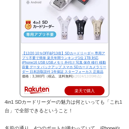
【12/20 10％OFF&P13倍】SDカードリーダー 専用ア
プリ不要で簡単 楽天年間ランキング1位 1TB 対応
iPhone16 USB USBメモリ 外付け 写真 保存 移行 移動
容量 データ バックアップ スマホ SDカードカメラリー
ダー 日本語取説付 1年保証 スターフォーカス 正規品
価格：3,380円（税込、送料無料)
(2024/12/20時点)
楽天で購入
4in1 SDカードリーダーの魅力は何といっても「これ1
台」で全部できるということ！
名前の通り、4つのポートが備わっていて、iPhoneや