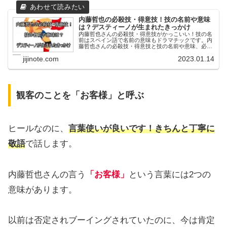
内藤哲也の必殺技・得意技！技の名前や意味
は？デスティーノが生まれたきっかけ
内藤哲也さんの必殺技・得意技がかっこいい！技の名
前はスペイン語で名前の意味もドラマチックです。内
藤哲也さんの必殺技・得意技と技の名前や意味、必殺
技の代名詞デスティーノが生まれたきっかけについて
jijinote.com
2023.01.14
まとめました。
観客のことを「お客様」と呼ぶ
ヒールなのに、
言葉使いが良いです！きちんと丁寧に
敬語
で話します。
内藤哲也さんの言う
「お客様」
という言葉には2つの
意味があります。
以前は否定されブーイングされていたのに、今は肯定