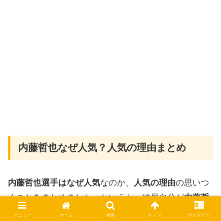
内藤哲也なぜ人気？人気の理由まとめ
内藤哲也選手はなぜ人気
なのか、
人気の理由
の思いつ
くことをまとめました。というか、結局自分が
内藤哲
也さんを好きな理由
を思いつくまま並べました。
メニュー
ホーム
検索
トップ
サイドバー