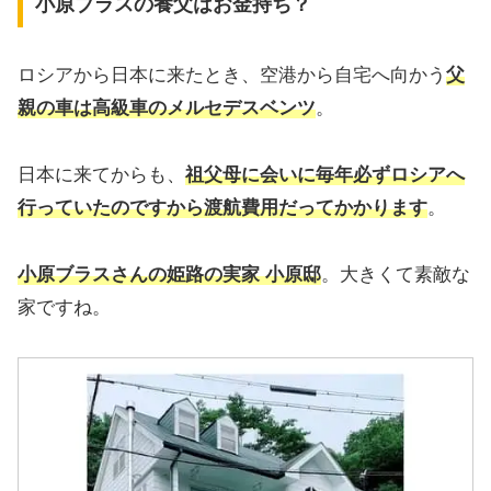
小原ブラスの養父はお金持ち？
ロシアから日本に来たとき、空港から自宅へ向かう
父
親の車は高級車のメルセデスベンツ
。
日本に来てからも、
祖父母に会いに毎年必ずロシアへ
行っていたのですから渡航費用だってかかります
。
小原ブラスさんの姫路の実家 小原邸
。大きくて素敵な
家ですね。