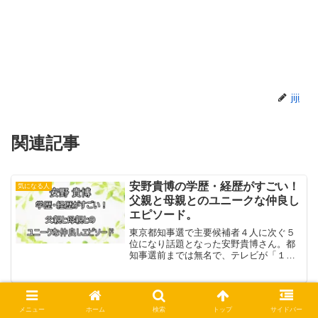
jiji
関連記事
安野貴博の学歴・経歴がすごい！
気になる人
父親と母親とのユニークな仲良し
エピソード。
東京都知事選で主要候補者４人に次ぐ５
位になり話題となった安野貴博さん。都
知事選前までは無名で、テレビが「１秒
も取り上げなかった」と言われていま
す。なのに結果は56人の候補者中５位と
なり一躍注目を浴びました...私は東京都
山口真由の夫と子供は？結婚しな
気になる人
民ではないので、都知...
いでシングルマザーを選択した理
メニュー
ホーム
検索
トップ
サイドバー